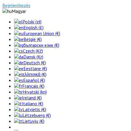
Bejelentkezés
Magyar
Polski (zł)
English (£)
European Union (€)
België (€)
български език (€)
Czech (Kč)
Dansk (Kr)
Deutsch (€)
Eestlane (€)
ελληνικά (€)
Español (€)
Français (€)
Hrvatski (kn)
Ireland (€)
Italiano (€)
Latvietis (€)
Lëtzebuerg (€)
Lietuvių (€)