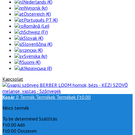
Nederlands (€)
Nynorsk (kr)
Österreich (€)
Português PT (€)
Română (Lei)
Schweiz (Fr)
Slovak (€)
Slovenščina (€)
српски (€)
Svenska (kr)
Suomi (€)
Українська (₴)
Kapcsolat
Kosár
0
Termék
Termékek
Termékek
Ft0.00
Nincs termék
To be determined
Szállítás
Ft0.00
Adó
Ft0.00
Összesen