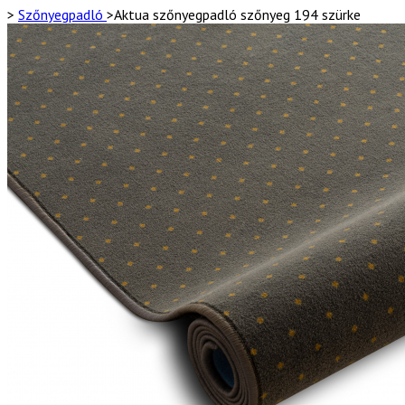
>
Szőnyegpadló
>
Aktua szőnyegpadló szőnyeg 194 szürke