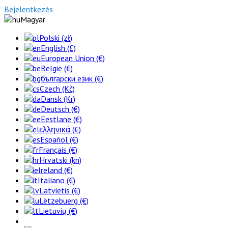
Bejelentkezés
Magyar
Polski (zł)
English (£)
European Union (€)
België (€)
български език (€)
Czech (Kč)
Dansk (Kr)
Deutsch (€)
Eestlane (€)
ελληνικά (€)
Español (€)
Français (€)
Hrvatski (kn)
Ireland (€)
Italiano (€)
Latvietis (€)
Lëtzebuerg (€)
Lietuvių (€)