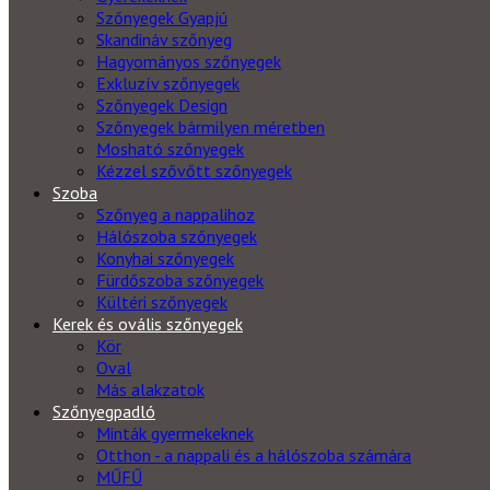
Szőnyegek Gyapjú
Skandináv szőnyeg
Hagyományos szőnyegek
Exkluzív szőnyegek
Szőnyegek Design
Szőnyegek bármilyen méretben
Mosható szőnyegek
Kézzel szővőtt szőnyegek
Szoba
Szőnyeg a nappalihoz
Hálószoba szőnyegek
Konyhai szőnyegek
Fürdőszoba szőnyegek
Kültéri szőnyegek
Kerek és ovális szőnyegek
Kör
Oval
Más alakzatok
Szőnyegpadló
Minták gyermekeknek
Otthon - a nappali és a hálószoba számára
MŰFŰ