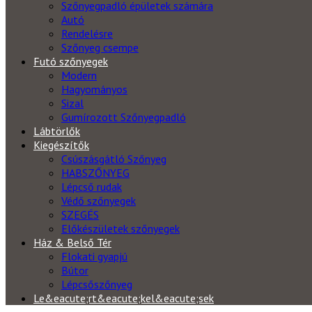
Szőnyegpadló épületek számára
Autó
Rendelésre
Szőnyeg csempe
Futó szőnyegek
Modern
Hagyományos
Sizal
Gumírozott Szőnyegpadló
Lábtörlők
Kiegészítők
Csúszásgátló Szőnyeg
HABSZŐNYEG
Lépcső rudak
Védő szőnyegek
SZEGÉS
Előkészületek szőnyegek
Ház & Belső Tér
Flokati gyapjú
Bútor
Lépcsőszőnyeg
Le&eacute;rt&eacute;kel&eacute;sek