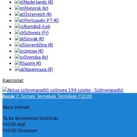
Nederlands (€)
Nynorsk (kr)
Österreich (€)
Português PT (€)
Română (Lei)
Schweiz (Fr)
Slovak (€)
Slovenščina (€)
српски (€)
Svenska (kr)
Suomi (€)
Українська (₴)
Kapcsolat
Kosár
0
Termék
Termékek
Termékek
Ft0.00
Nincs termék
To be determined
Szállítás
Ft0.00
Adó
Ft0.00
Összesen