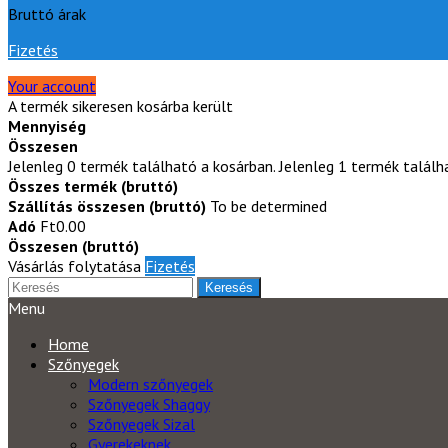
Bruttó árak
Fizetés
Your account
A termék sikeresen kosárba került
Mennyiség
Összesen
Jelenleg
0
termék található a kosárban.
Jelenleg 1 termék találh
Összes termék (bruttó)
Szállítás összesen (bruttó)
To be determined
Adó
Ft0.00
Összesen (bruttó)
Vásárlás folytatása
Fizetés
Keresés
Menu
Home
Szőnyegek
Modern szőnyegek
Szőnyegek Shaggy
Szőnyegek Sizal
Gyerekeknek