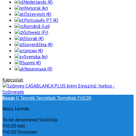
Nederlands (€)
Nynorsk (kr)
Österreich (€)
Português PT (€)
Română (Lei)
Schweiz (Fr)
Slovak (€)
Slovenščina (€)
српски (€)
Svenska (kr)
Suomi (€)
Українська (₴)
Kapcsolat
Kosár
0
Termék
Termékek
Termékek
Ft0.00
Nincs termék
To be determined
Szállítás
Ft0.00
Adó
Ft0.00
Összesen