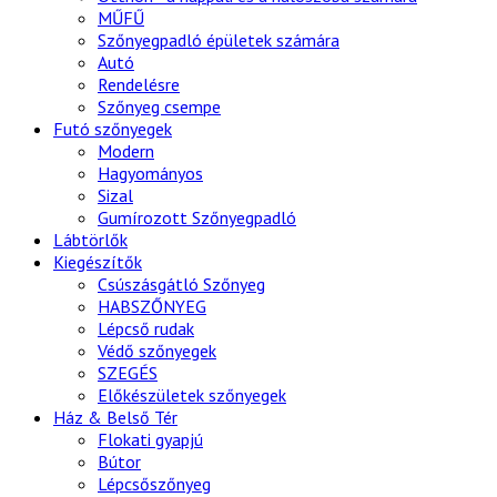
MŰFŰ
Szőnyegpadló épületek számára
Autó
Rendelésre
Szőnyeg csempe
Futó szőnyegek
Modern
Hagyományos
Sizal
Gumírozott Szőnyegpadló
Lábtörlők
Kiegészítők
Csúszásgátló Szőnyeg
HABSZŐNYEG
Lépcső rudak
Védő szőnyegek
SZEGÉS
Előkészületek szőnyegek
Ház & Belső Tér
Flokati gyapjú
Bútor
Lépcsőszőnyeg