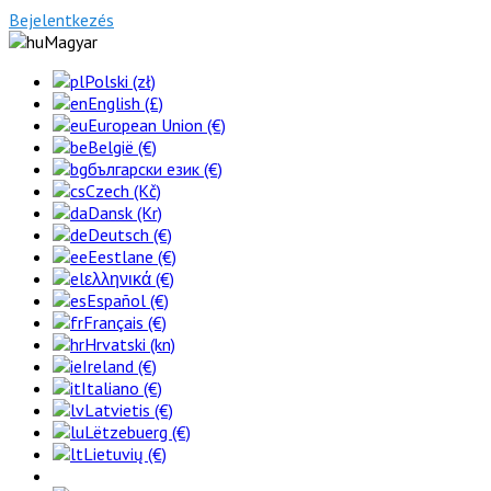
Bejelentkezés
Magyar
Polski (zł)
English (£)
European Union (€)
België (€)
български език (€)
Czech (Kč)
Dansk (Kr)
Deutsch (€)
Eestlane (€)
ελληνικά (€)
Español (€)
Français (€)
Hrvatski (kn)
Ireland (€)
Italiano (€)
Latvietis (€)
Lëtzebuerg (€)
Lietuvių (€)