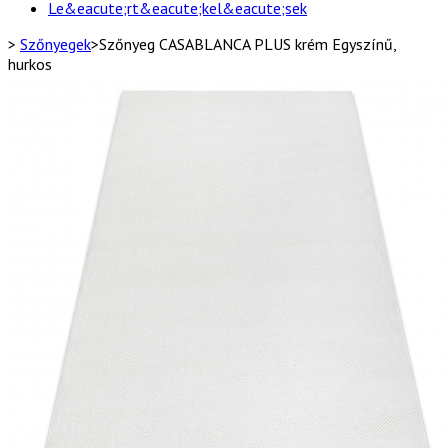
Le&eacute;rt&eacute;kel&eacute;sek
>
Szőnyegek
>
Szőnyeg CASABLANCA PLUS krém Egyszínű,
hurkos