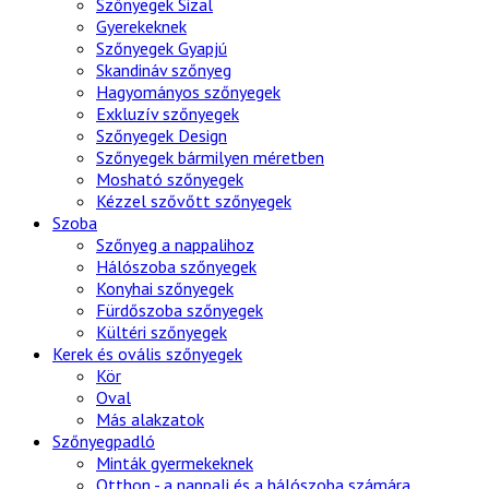
Szőnyegek Sizal
Gyerekeknek
Szőnyegek Gyapjú
Skandináv szőnyeg
Hagyományos szőnyegek
Exkluzív szőnyegek
Szőnyegek Design
Szőnyegek bármilyen méretben
Mosható szőnyegek
Kézzel szővőtt szőnyegek
Szoba
Szőnyeg a nappalihoz
Hálószoba szőnyegek
Konyhai szőnyegek
Fürdőszoba szőnyegek
Kültéri szőnyegek
Kerek és ovális szőnyegek
Kör
Oval
Más alakzatok
Szőnyegpadló
Minták gyermekeknek
Otthon - a nappali és a hálószoba számára