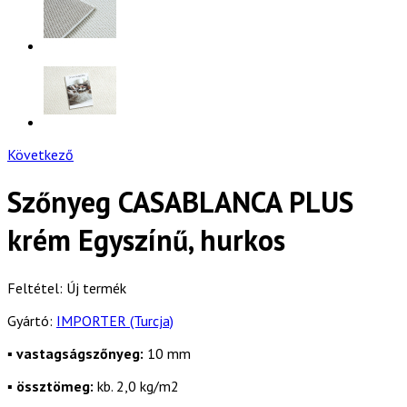
Következő
Szőnyeg CASABLANCA PLUS
krém Egyszínű, hurkos
Feltétel:
Új termék
Gyártó:
IMPORTER (Turcja)
▪
vastagságszőnyeg:
10 mm
▪
össztömeg:
kb. 2,0 kg/m2