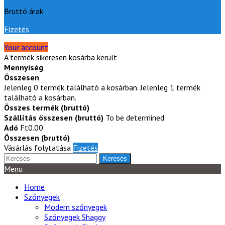
Bruttó árak
Fizetés
Your account
A termék sikeresen kosárba került
Mennyiség
Összesen
Jelenleg
0
termék található a kosárban.
Jelenleg 1 termék
található a kosárban.
Összes termék (bruttó)
Szállítás összesen (bruttó)
To be determined
Adó
Ft0.00
Összesen (bruttó)
Vásárlás folytatása
Fizetés
Keresés
Menu
Home
Szőnyegek
Modern szőnyegek
Szőnyegek Shaggy